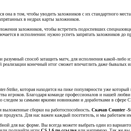
тся она в том, чтобы уводить заложников с их стандартного мест
запрятанных в недрах карты заложников.
оложения заложников, чтобы встретить подоспевших спецназовце
ючается в исполнении: нужно успеть запрятать заложников до п
аки разумный способ затащить матч, для исполнения какой-либо 
ой реализации конечный итог сможет впечатлить даже бывалых и
er-Strike, которая находится на пике популярности уже который 
ва игроков. Благодаря команде профессионалов и нашей любви к
но следим за самыми яркими новинками и доработками в сфере CS
ем выложенные сборки на работоспособность.
Скачав Co
unter -S
и продукта. Для нас важен каждый посетитель, и мы работаем им
обной для вас форме. Вы всегда можете выбрать один из вариант
или получайте игру
CS 1.6 по ссылке
или напрямую. Так же вы 