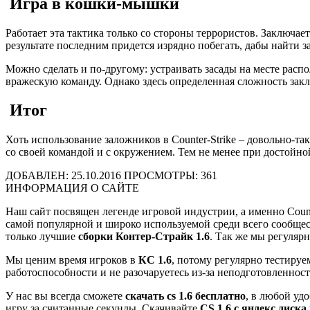
Игра в кошки-мышки
Работает эта тактика только со стороны террористов. Заключае
результате последним придется изрядно побегать, дабы найти 
Можно сделать и по-другому: устраивать засады на месте расп
вражескую команду. Однако здесь определенная сложность закл
Итог
Хоть использование заложников в Counter-Strike – довольно-т
со своей командой и с окружением. Тем не менее при достойн
ДОБАВЛЕН: 25.10.2016
ПРОСМОТРЫ: 361
ИНФОРМАЦИЯ О САЙТЕ
Наш сайт посвящен легенде игровой индустрии, а именно Count
самой популярной и широко используемой среди всего сообщест
только лучшие
сборки Контер-Страйк 1.6
. Так же мы регуляр
Мы ценим время игроков в
КС 1.6
, потому регулярно тестиру
работоспособности и не разочаруетесь из-за неподготовленност
У нас вы всегда сможете
скачать cs 1.6 бесплатно
, в любой уд
игру за считанные секунды. Скачивайте
CS 1.6 с яндекс диска