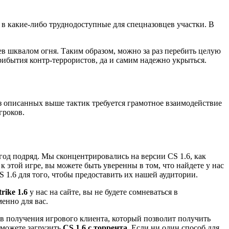
а в какие-либо труднодоступные для спецназовцев участки. В
в шквалом огня. Таким образом, можно за раз перебить целую
рибытия контр-террористов, да и самим надежно укрыться.
из описанных выше тактик требуется грамотное взаимодействие
гроков.
год подряд. Мы сконцентрировались на версии CS 1.6, как
 этой игре, вы можете быть уверенны в том, что найдете у нас
 1.6 для того, чтобы предоставить их нашей аудитории.
trike 1.6
у нас на сайте, вы не будете сомневаться в
енно для вас.
ов получения игрового клиента, который позволит получить
можете загрузить
CS 1.6 с торрента.
Если ни один способ для