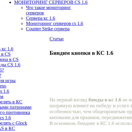
МОНИТОРИНГ СЕРВЕРОВ CS 1.6
Что такое мониторинг
серверов
Сервера кс 1.6
Мониторинг серверов cs 1.6
Counter Strike сервера
Статьи
 кс 1.6
Биндим кнопки в КС 1.6
 в CS
она в CS
ды CS 1.6
6?
?
ля игры
rno
s 1.6
дм
На первый взгляд
бинды в кс 1.6
не и
релять в КС
напрямую влияют на победу и успех в
ными патронами
особенностью, чем общепринятым пра
его противника
кнопками для прыжков, передвижения
cs 1.6
елять с Glock
В основном, биндинг в КС 1.6 исполь
AS в КС