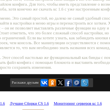
айлом конфига. Для того, чтобы иметь представление о воз
оба, хотя конечно же скачать кс 1.6 с уже настроенным кон
меню. Это самый простой, но далеко не самый удобный спо
зайти в настройки в меню игры и перенастроить все хоткеи. Х
 – он не позволяет выставлять различные функции на одну и 
Стоит отметить, что это более сложный способ настройки, но
 ограничений. Если вы хотите узнать, как забиндить кнопки в
троек, чем консоль. Все манипуляции осуществляются с пом
вляется то, что вам необходимо знать названия всех команд,
g. Этот способ настолько же функциональный как бинды с п
рыть файл конфига с помощью блокнота и выставить необход
просто сохранить изменения.
Расскажи друзьям
1.6
Лучшие Сборки CS 1.6
Мониторинг серверов кс 1.6