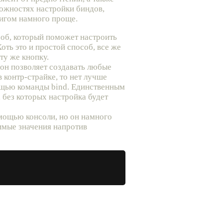
можностях настройки биндов,
фигом намного проще.
соб, который поможет настроить
оть это и простой способ, все же
ту же кнопку.
 он позволяет создавать любые
 контр-страйке, то нет лучше
ощью команды bind. Единственным
 без которых настройка будет
омощью консоли, но он намного
имые значения напротив