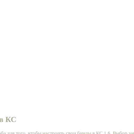
 в КС
ба для того, чтобы настроить свои бинды в КС 1.6. Выбор за