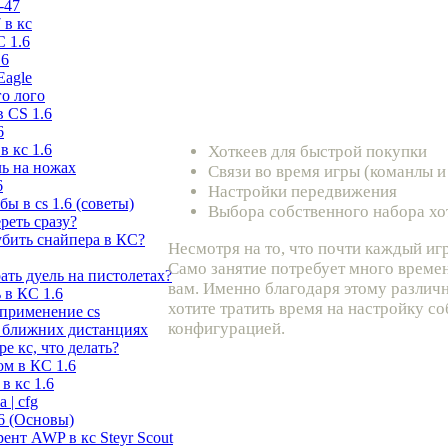
-47
 в кс
С 1.6
.6
Eagle
го лого
 CS 1.6
6
в кс 1.6
Хоткеев для быстрой покупки
ль на ножах
Связи во время игры (команлы и
6
Настройки передвижения
ы в cs 1.6 (советы)
Выбора собственного набора хо
ереть сразу?
убить снайпера в КС?
Несмотря на то, что почти каждый иг
Само занятие потребует много времен
рать дуель на пистолетах?
вам. Именно благодаря этому различ
 в КС 1.6
хотите тратить время на настройку с
 применение cs
конфигурацией.
 ближних дистанциях
е кс, что делать?
ом в КС 1.6
в кс 1.6
 | cfg
6 (Основы)
ент AWP в кс Steyr Scout