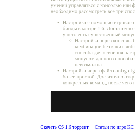
умений управляться с консолью или ф
необходимо рассмотреть все три спос
Настройка с помощью игрового 
бинды в контре 1.6. Достаточно 
у него есть существенный минус
Настройка через консоль. 
комбинации без каких-либо
способа для освоения нас
минусом данного способа я
невозможна.
Настройка через файл config.cf
более простой. Достаточно отк
конкретных команд, после чего 
Скачать CS 1.6 торрент
Статьи по игре КС 