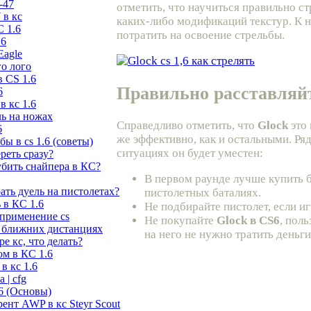
-47
отметить, что научиться правильно с
 в кс
каких-либо модификаций текстур. К н
С 1.6
потратить на освоение стрельбы.
.6
Eagle
го лого
 CS 1.6
Правильно расставляй
6
в кс 1.6
ль на ножах
Справедливо отметить, что
Glock
это 
6
же эффективно, как и остальными. Ряд
ы в cs 1.6 (советы)
ситуациях он будет уместен:
ереть сразу?
убить снайпера в КС?
В первом раунде лучше купить б
рать дуель на пистолетах?
пистолетных баталиях.
 в КС 1.6
Не подбирайте пистолет, если иг
 применение cs
Не покупайте
Glock в
CS6
, пол
 ближних дистанциях
на него не нужно тратить деньги
е кс, что делать?
ом в КС 1.6
в кс 1.6
 | cfg
6 (Основы)
ент AWP в кс Steyr Scout