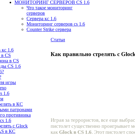
МОНИТОРИНГ СЕРВЕРОВ CS 1.6
Что такое мониторинг
серверов
Сервера кс 1.6
Мониторинг серверов cs 1.6
Counter Strike сервера
Статьи
 кс 1.6
Как правильно стрелять с Glock
 в CS
она в CS
ды CS 1.6
6?
?
ля игры
rno
s 1.6
дм
релять в КС
ными патронами
его противника
Играя за террористов, все еще выбра
cs 1.6
елять с Glock
пистолет существенно проигрывает мо
AS в КС
как
Glock в
CS 1.6
. Этот пистолет сп