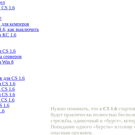
цел
 CS 1.6
!
 для кемперов
1.6, как выключить
в КС 1.6
я CS 1.6
а серверов
я Win 8
 для CS 1.6
 CS 1.6
 CS 1.6
 CS 1.6
 CS 1.6
S 1.6
Нужно понимать, что в
CS 1.6
стартов
1.6
будет практически полностью бесполе
стрельбы, одиночный и «бурст», кото
Попадание одного «бурста» в голову 
опасным оружием.