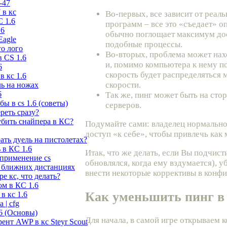
-47
 в кс
Во-первых, все зависит от реал
С 1.6
программ – все это «съедает» о
.6
обычно поглощает максимум дос
Eagle
подобные процессы.
го лого
Во-вторых, проблема может нахо
 CS 1.6
и, помимо компьютера к нему по
6
скорость будет распределяться
в кс 1.6
скорости.
ль на ножах
6
Так же, пинг может быть на сто
ы в cs 1.6 (советы)
серверов.
ереть сразу?
убить снайпера в КС?
Подумайте сами: владелец нормально
доступ «к себе», чтобы привлечь как
рать дуель на пистолетах?
 в КС 1.6
Итак, что же делать, если Вы подчис
 применение cs
обновлялся, когда ему вздумается), 
 ближних дистанциях
внести некоторые коррективы в конф
е кс, что делать?
ом в КС 1.6
Как уменьшить пинг в 
в кс 1.6
 | cfg
6 (Основы)
Для начала, в самой игре открываем 
ент AWP в кс Steyr Scout