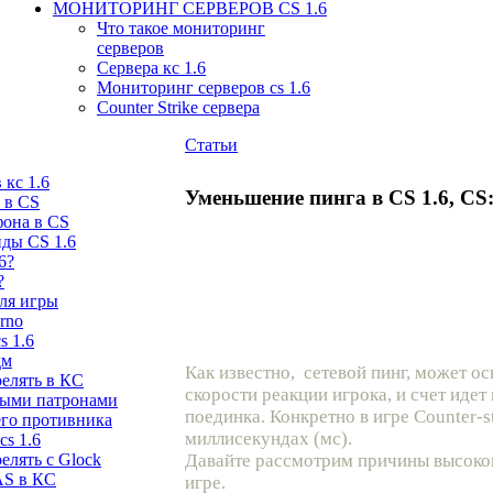
МОНИТОРИНГ СЕРВЕРОВ CS 1.6
Что такое мониторинг
серверов
Сервера кс 1.6
Мониторинг серверов cs 1.6
Counter Strike сервера
Статьи
 кс 1.6
Уменьшение пинга в CS 1.6, C
 в CS
она в CS
ды CS 1.6
6?
?
ля игры
rno
s 1.6
дм
Как известно, сетевой пинг, может ос
релять в КС
скорости реакции игрока, и счет иде
ными патронами
поединка. Конкретно в игре Counter-s
его противника
миллисекундах (мс).
cs 1.6
елять с Glock
Давайте рассмотрим причины высоко
AS в КС
игре.