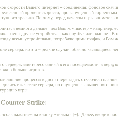
ьной скорости Вашего интернет – соединения: фоновое скач
пределенный процент скорости; про запущенный торрент мы 
тупного трафика. Поэтому, перед началом игры внимательно
диться немного дальше, чем Ваш компьютер – например, есл
дключены другие устройства – как ноутбук или планшет. В т
 между всеми устройствами, потребляющими трафик, и Вам 
роне сервера, но это – редкие случаи, обычно касающиеся н
го сервера, заинтересованный в его посещаемости, в перву
 можно больше игроков.
тили лишние процессы в диспетчере задач, отключили планшет
убедились в качестве сервера, но ощущение завышенного пин
игурацию игры.
Counter Strike:
консоль нажатием на кнопку «тильда» [~]. Далее, вводим п