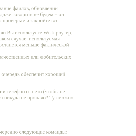
ивание файлов, обновлений
даже говорить не будем – он
 проверьте и закройте все
и Вы используете Wi-fi роутер,
аком случае, используемая
достанется меньше фактической
екачественных или любительских
ю очередь обеспечит хороший
 и телефон от сети (чтобы не
га никуда не пропало? Тут можно
оочередно следующие команды: