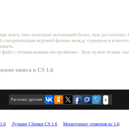
аще всего этих нехитрых махинаций более, чем достаточно. 
ой синхронизации игровой физики между сервером и клиенто
чивать.
т файл с оптимальными настройками – Вам нужно только ска
ение пинга в CS 1.6
Расскажи друзьям
8
1.6
Лучшие Сборки CS 1.6
Мониторинг серверов кс 1.6